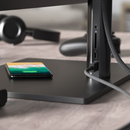
2024 新加坡好设计盛
 Pride
大颁奖：设计大师深泽
Sumu Yak
upe
直人出席
生生