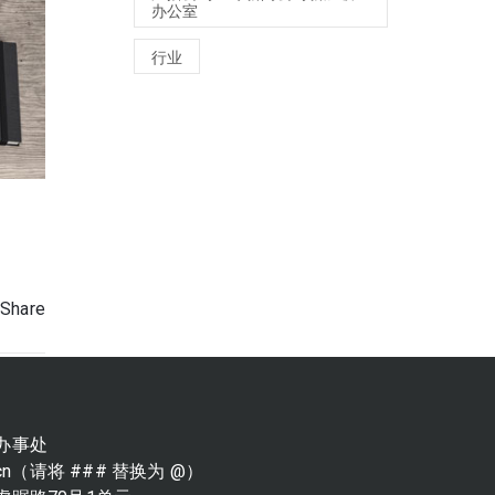
办公室
行业
Share
办事处
g.cn（请将 ### 替换为 @）